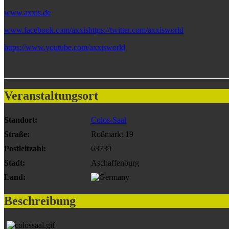
www.axxis.de
www.facebook.com/axxishttps://twitter.com/axxisworld
https://www.youtube.com/axxisworld
Veranstaltungsort
Standort:
Colos-Saal
Straße:
Roßmarkt 19
Postleitzahl:
63739
Stadt:
Aschaffenburg
Land:
Beschreibung