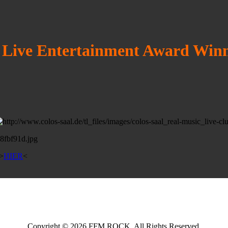
 Live Entertainment Award Win
 >
HIER
<
Copyright © 2026 FFM ROCK. All Rights Reserved.