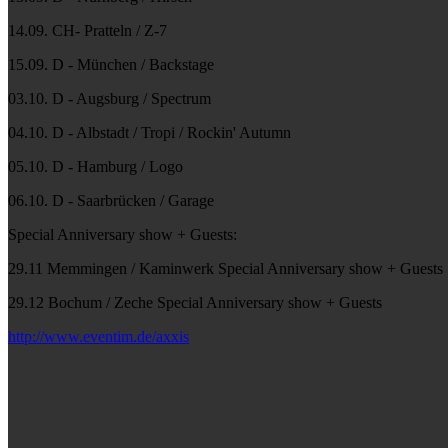
14.09. CH- Pratteln / Z-7
15.09. D - München / Backstage
03.10. D - Augsburg / Spectrum
04.10. D - Albstadt / Tropi / Rockin' Autumn
05.10. D - Hamburg / Logo
06.10. D - Saarbrücken / Garage
Special Anniversary show + Guests:
29.11 Memmingen / Kaminwerk Special Anniversary show + Guests
29.12 Bochum / Zeche Special Anniversary show + Guests
http://www.eventim.de/axxis