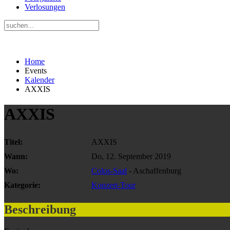
Verlosungen
Home
Events
Kalender
AXXIS
AXXIS
Titel:
AXXIS
Wann:
Do, 12. September 2019
Wo:
Colos-Saal
- Aschaffenburg
Kategorie:
Konzert-Tour
Beschreibung