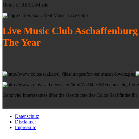
Home of REAL-Music
Live Music Club Aschaffenburg
The Year
Ganz viel Interessantes über die Geschichte des Colos-Saal findet Ihr
Datenschutz
Disclaimer
Impressum