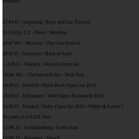
Festivals
27.04 D - Augsburg / Rock and Loc Festival
31.5-02.6. CZ - Plzen / Metalfest
26.07 RU - Moscow / Big Gun Festival
28.07 D - Seebronn / Rock of Ages
1-3.08 D - Wacken / Wacken Open Air
10.08. BG - Chelopech/Sofia – Wolf Fest
16.08 D - Hünfeld / Rhön Rock Open Air 2019
23.08 D - Ellwangen / Wild Tigers Rocknacht 2019
24.08 D - Busdorf / Baltic Open Air 2019 - Wilder & Lauter !
30 years of AXXIS Tour
12.09. D - Aschaffenburg / Colos-Saal
13.09. D - Nürnberg / Hirsch