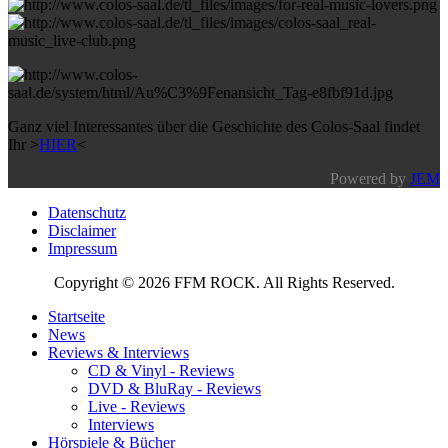
Ganz viel Interessantes über die Geschichte des Colos-Saal findet
Ihr >
HIER
<
Powered by
JEM
Datenschutz
Disclaimer
Impressum
Copyright © 2026 FFM ROCK. All Rights Reserved.
Startseite
News
Reviews & Interviews
CD & Vinyl - Reviews
DVD & BluRay - Reviews
Live - Reviews
Interviews
Hörspiele & Bücher