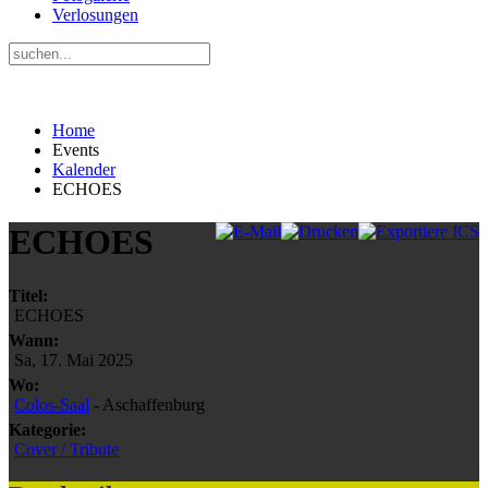
Verlosungen
Home
Events
Kalender
ECHOES
ECHOES
Titel:
ECHOES
Wann:
Sa, 17. Mai 2025
Wo:
Colos-Saal
- Aschaffenburg
Kategorie:
Cover / Tribute