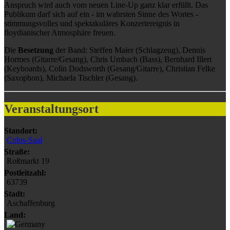
Anspruch wird auch vom neuen Line-Up ganz klar erfüllt. Das
Publikum darf sich auf ein - im wahrsten Sinne des Wortes -
stimmungsvolles und spektakuläres Konzertereignis in
floydianischer Atmosphäre freuen.
Die
Besetzung
der Band: Steffen Maier (Schlagzeug), Dennis
Hormes (Gitarre/Gesang), Chris Umbach (Bass), Bernhard Illert
(Keyboards), Colin Dodsworth (Gesang/Gitarre), Christian Felke
(Saxophon), Michaela Tischler (Gesang).
Veranstaltungsort
Standort:
Colos-Saal
Straße:
Roßmarkt 19
Postleitzahl:
63739
Stadt:
Aschaffenburg
Land: