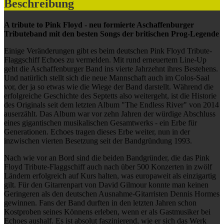
Beschreibung
A tribute to Pink Floyd - neu formierte Aschaffenburger
Tributeband mit den besten Songs der britischen Prog-Legende
Einige Veränderungen gibt es beim deutschen Pink Floyd Tribute-
Flaggschiff Echoes zu vermelden. Mit rund erneuertem Line-Up
geht die Aschaffenburger Band ins vierte Jahrzehnt ihres Bestehens.
Und natürlich stellt sich die neue Mannschaft auch im Colos-Saal
vor, der ja so etwas wie die Wiege der Band darstellt. Während die
erfolgreiche Geschichte des Septetts also weitergeht, ist die Historie
des Originals seit dem letzten Album "The Endless River" von 2014
auserzählt. Das Album war vor zehn Jahren der würdige Abschluss
eines gigantischen musikalischen Gesamtwerks - ein Erbe für
Generationen. Echoes tragen dieses Erbe weiter, nun in der
inzwischen vierten Besetzung seit der Bandgründung 1993.
Nach wie vor an Bord sind die beiden Bandgründer, die das Pink
Floyd Tribute-Flaggschiff auch nach über 500 Konzerten in zwölf
Ländern erfolgreich auf Kurs halten, was europaweit als einzigartig
gilt. Für den Gitarrenpart von David Gilmour konnte man keinen
Geringeren als den deutschen Ausnahme-Gitarristen Dennis Hormes
gewinnen. Fans der Band durften in den letzten Jahren schon
Kostproben seines Könnens erleben, wenn er als Gastmusiker bei
Echoes aushalf. Es ist absolut faszinierend, wie er sich das Werk