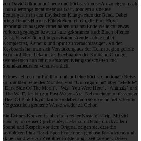
von David Gilmour auf neue und höchst virtuose Art zu eigen macht
- nun allerdings nicht mehr als Gast, sondern als neues
Zentralgestirn in den floydschen Klangwelten der Band. Dabei
bringt Dennis Hormes Fähigkeiten mit ein, die Pink Floyd
ursprünglich ausgezeichnet haben und am Ende vielleicht etwas
verloren gegangen bzw. zu kurz gekommen sind: Einen offenen
Geist, Kreativität und Improvisationsfreude - ohne dabei
Komplexität, Ästhetik und Spirit zu vernachlässigen. An den
Keyboards hat man sich Verstärkung aus der Heimatregion geholt:
Bernhard Illert, bekannt als Keyboarder der Kultband Change,
zeichnet sich nun für die epischen Klanglandschaften und
Soundkathedralen verantwortlich.
Echoes nehmen ihr Publikum mit auf eine höchst emotionale Reise
zur dunklen Seite des Mondes, von "Ummagumma" über "Meddle",
"Dark Side Of The Moon", "Wish You Were Here", "Animals" und
"The Wall", bis hin zur Post-Waters-Ära. Neben einem umfassenden
"Best Of Pink Floyd" kommen dabei auch so manche fast schon in
Vergessenheit geratene Werke wieder zu Gehör.
Ein Echoes-Konzert ist aber kein reiner Nostalgie-Trip. Mit viel
Frische, immenser Spielfreude, Liebe zum Detail, druckvollem
Sound und Respekt vor dem Original zeigen sie, dass die
komplexen Pink Floyd-Epen heute noch genauso faszinierend und
aktuell sind wie zur Zeit ihrer Entstehung - zeitlos eben. Dieser