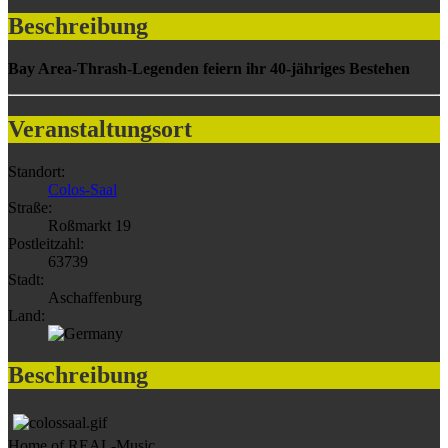
Beschreibung
Bay Area-Thrash-Legenden feiern ihr 40-jähriges Bestehen
Veranstaltungsort
Standort:
Colos-Saal
Straße:
Roßmarkt 19
Postleitzahl:
63739
Stadt:
Aschaffenburg
Land:
Beschreibung
Home of REAL-Music