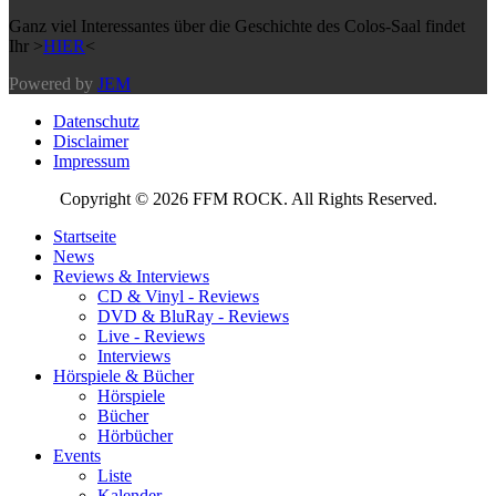
Ganz viel Interessantes über die Geschichte des Colos-Saal findet
Ihr >
HIER
<
Powered by
JEM
Datenschutz
Disclaimer
Impressum
Copyright © 2026 FFM ROCK. All Rights Reserved.
Startseite
News
Reviews & Interviews
CD & Vinyl - Reviews
DVD & BluRay - Reviews
Live - Reviews
Interviews
Hörspiele & Bücher
Hörspiele
Bücher
Hörbücher
Events
Liste
Kalender