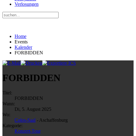
Verlosungen
Home
Events
Kalender
FORBIDDEN
FORBIDDEN
Titel:
FORBIDDEN
Wann:
Di, 5. August 2025
Wo:
Colos-Saal
- Aschaffenburg
Kategorie:
Konzert-Tour