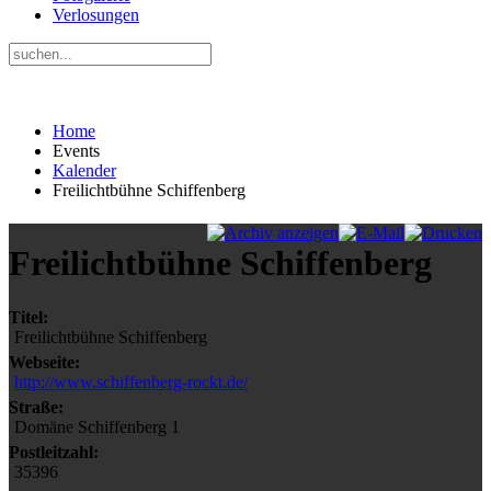
Verlosungen
Home
Events
Kalender
Freilichtbühne Schiffenberg
Freilichtbühne Schiffenberg
Titel:
Freilichtbühne Schiffenberg
Webseite:
http://www.schiffenberg-rockt.de/
Straße:
Domäne Schiffenberg 1
Postleitzahl:
35396