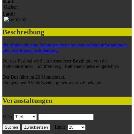
Stadt:
Gießen
Land:
Beschreibung
Hier finden sie eine Standortskizze und viele weitere Informationen
über das Kloster Schiffenberg.
Für das Festival wird ein kostenloser Busshuttle von der
Rathenaustrasse - Schiffenberg - Rathenaustrasse eingerichtet.
Der Bus fährt im 20 Minutentakt.
Die genauen Abfahrtszeiten geben wir noch bekannt.
Veranstaltungen
Filter
Limit
Suchen
Zurücksetzen