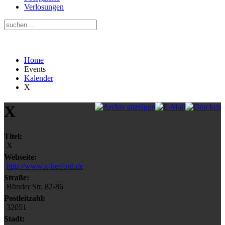
Verlosungen
Home
Events
Kalender
X
X
Titel:
X
Webseite:
http://www.x-herford.de
Straße:
Bünder Str. 82-86
Postleitzahl:
32051
Stadt: