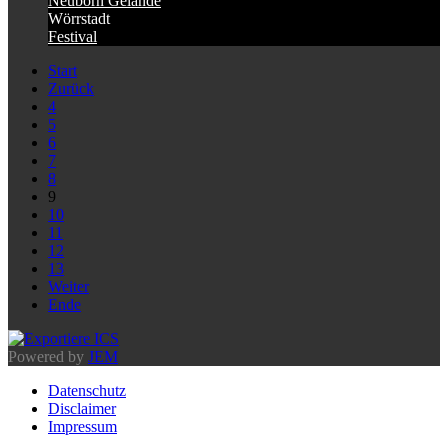
Neuborn Gelände
Wörrstadt
Festival
Start
Zurück
4
5
6
7
8
9
10
11
12
13
Weiter
Ende
Powered by
JEM
Datenschutz
Disclaimer
Impressum