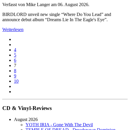
Verfasst von Mike Langer am
06. August 2026
.
BIRDLORD unveil new single “Where Do You Lead” and
announce debut album “Dreams Lie In The Eagle's Eye”.
Weiterlesen
4
5
6
7
8
9
10
CD & Vinyl-Reviews
August 2026
YOTH IRIA - Gone With The Devil
TEMPLE OF DREAD - Dreadspawn Dominion