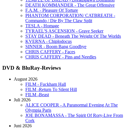
DEATH KOMMANDER - The Great Offensive
F.A.M. - Pleasure Of Torture
PHANTOM CORPORATION/ CATBREATH -
Commando / Die By The Claw Split
TESLA - Homage
TYRAEL'S ASCENSION - Grave Seeker
STAY DEAD - Beneath The Weight Of The Worlds
KVERNA - Chiplodocus
SINNER - Boom Bang Goodbye
CHRIS CAFFERY - Faces
CHRIS CAFFERY - Pins and Needles
DVD & BluRay-Reviews
August 2026
FILM - Fuckham Hall
FILM -Return To Silent Hill
FILM -Beast
Juli 2026
ALICE COOPER - A Paranormal Evening At The
Olympia Paris
JOE BONAMASSA - The Spirit Of Rory-Live From
Cork
Juni 2026